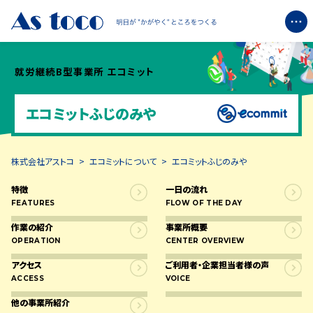
企業情報
就労継続B型事業所 エコミット
+
エコミットふじのみや
ブライトについて
+
エコミットについて
株式会社アストコ
>
エコミットについて
>
エコミットふじのみや
特徴
一日の流れ
ブログ
FEATURES
FLOW OF THE DAY
作業の紹介
事業所概要
OPERATION
CENTER OVERVIEW
お知らせ
アクセス
ご利用者・企業担当者様の声
ACCESS
VOICE
お問い合わせ
他の事業所紹介