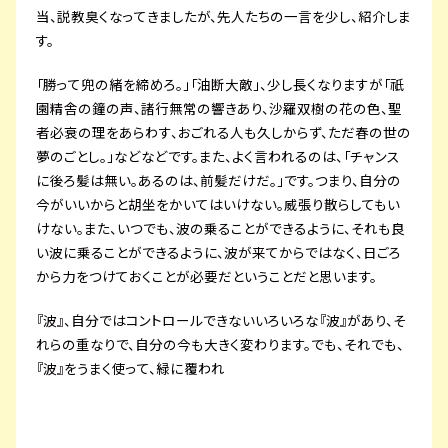
当、説教臭くなってきましたが、先人たちの一言を少し、紹介しま
す。
「勝って兜の緒を締めろ。」「油断大敵」、少し長くなりますが「祇
園精舎の鐘の声、諸行無常の響きあり、沙羅双樹の花の色、聖
者必衰の理をあらわす、おごれる人も久しからず、ただ春の世の
夢のごとし。」などなどです。また、よく言われるのは、「チャンス
に後ろ髪は無い。あるのは、前髪だけだ。」です。つまり、自分の
今がいいからと胡坐をかいてはいけない。威張り散らしてもい
けない。また、いつでも、波の乗ることができるように、それも良
い波に乗ることができるように、波が来てからではなく、日ごろ
から力をつけておくことが必要だということだと思います。
『波』、自分ではコントロールできないいろいろな『波』があり、そ
れらの重なりで、自分の今も大きく変わります。でも、それでも、
『波』をうまく使って、緑に覆われ