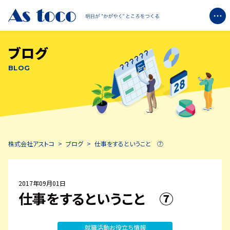
ブログ
企業情報
BLOG
+
ブライトについて
+
エコミットについて
株式会社アストコ
>
ブログ
>
仕事をするということ ⑦
ブログ
お知らせ
2017年09月01日
仕事をするということ ⑦
お問い合わせ
就職活動お役立ち情報