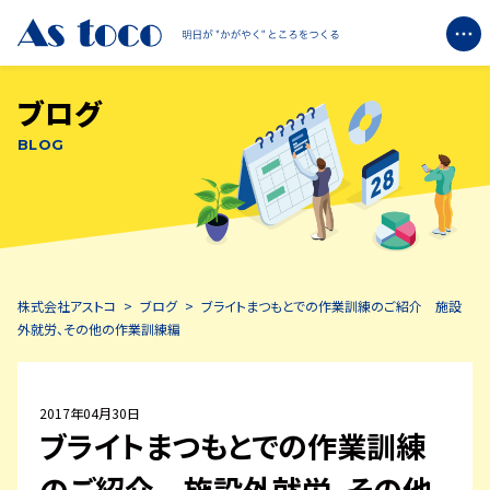
ブログ
企業情報
BLOG
+
ブライトについて
+
エコミットについて
株式会社アストコ
>
ブログ
>
ブライトまつもとでの作業訓練のご紹介 施設
ブログ
外就労、その他の作業訓練編
お知らせ
2017年04月30日
ブライトまつもとでの作業訓練
お問い合わせ
のご紹介 施設外就労、その他