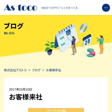
ブログ
企業情報
BLOG
+
ブライトについて
+
エコミットについて
株式会社アストコ
>
ブログ
>
お客様来社
ブログ
お知らせ
2017年10月10日
お客様来社
お問い合わせ
ブライトの活動