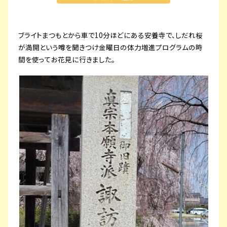
プライバシーポリシー
サイトマップ
ブライトまつもとから車で10分ほどにある安養寺で、しだれ桜
が満開という噂を聞きつけ金曜日の体力増進プログラムの時
間を使ってお花見に行きました。